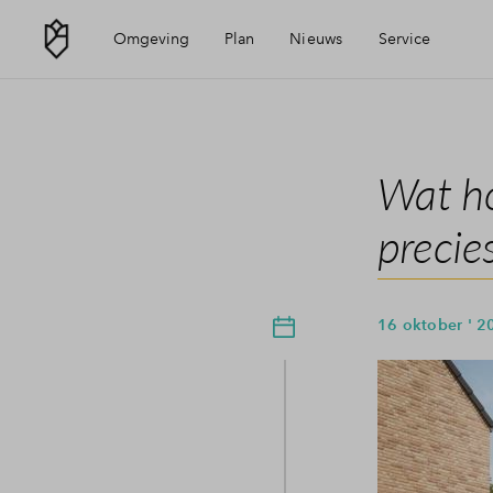
Omgeving
Plan
Nieuws
Service
Ligging
Visie
Mijn Eigen Huis
Wat h
Bereikbaarheid
Aanbod
Financiële check
precies
Voorzieningen
Planning
Financiering
16 oktober ' 2
Veldhoven
Toewijzing
Woning kopen