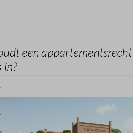
oudt een appartementsrecht
 in?
0