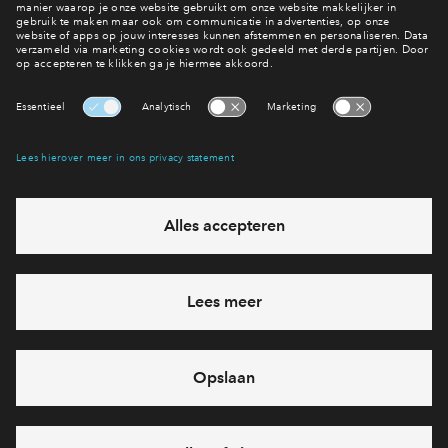
Interesse? Meld je dan snel aan
Hiermee blijf je op de hoogte van het belangrijkste nieuws en
eventuele projecten
Ja, ik wil mij aanmelden
Heb je een vraag en wil je direct antwoord? Bel ons op
088 -
71 22 198
6 dagen per week beschikbaar (behalve tijdens
feestdagen)