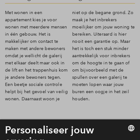
Met wonen in een
niet op de begane grond. Zo
appartement kies je voor
maak je het inbrekers
wonen met meerdere mensen
moeilijker om jouw woning te
in één gebouw. Het is
bereiken. Uiteraard is hier
makkelijker om contact te
nooit een garantie op. Maar
maken met andere bewoners
het is toch een stuk minder
omdat je wellicht de galerij
aantrekkelijk voor inbrekers
met elkaar deelt maar ook in
om de hoogte in te gaan of
de lift en het trappenhuis kom
om bijvoorbeeld met de
je andere bewoners tegen.
spullen over een galerij te
Een beetje sociale controle
moeten lopen waar jouw
helpt bij het gevoel van veilig
buren een oogje in het zeil
wonen. Daarnaast woon je
houden.
Levensloopbestendig bovendien!
Alle voordelen samen maken deze appartementen trouwens