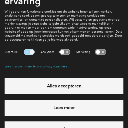
uitermate geschikt als levensloopbestendige woningen.
Dichtbij de voorzieningen, veilig, makkelijk schoon te maken,
geen tot weinig onderhoud, hier kan je oud worden!
Interesse? Meld je dan snel aan
Hiermee blijf je op de hoogte van het belangrijkste nieuws en
eventuele projecten
Ja, ik wil mij aanmelden
Heb je een vraag en wil je direct antwoord? Bel ons op
088 -
71 22 198
6 dagen per week beschikbaar (behalve tijdens
feestdagen)