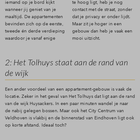
iemand op je bord kijkt
te hoog ligt, heb je nog
Inloggen
wanneer jij geniet van je
contact met de straat, zonder
maaltijd. De appartementen
dat je privacy er onder lijdt.
bevinden zich op de eerste,
Maar zit je hoger in een
tweede én derde verdieping
gebouw dan heb je vaak een
waardoor je vanaf enige
mooi uitzicht.
2: Het Tolhuys staat aan de rand van
de wijk
Een ander voordeel van een appartement-gebouw is vaak de
locatie. Zeker in het geval van Het Tolhuys dat ligt aan de rand
van de wijk Huysackers. In een paar minuten wandel je naar
de nabij gelegen bossen. Maar ook het City Centrum van
Veldhoven is vlakbij en de binnenstad van Eindhoven ligt ook
op korte afstand. Ideaal toch?