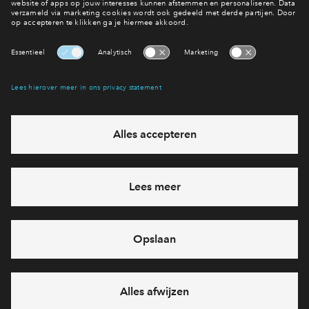
Website Brabantstadstudie
Interesse? Meld je dan snel aan
Hiermee blijf je op de hoogte van het belangrijkste nieuws en
eventuele projecten
Ja, ik wil mij aanmelden
Heb je een vraag en wil je direct antwoord? Bel ons op
088 -
71 22 198
6 dagen per week beschikbaar (behalve tijdens
feestdagen)
vandaag van
10:00 - 13:00 uur