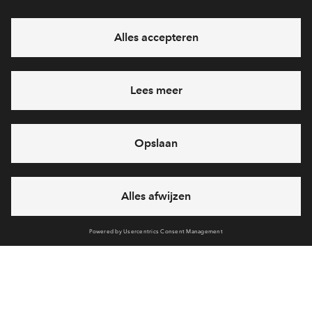
Ja, ik wil mij aanmelden
Heb je een vraag en wil je direct antwoord? Bel ons op
088 -
71 22 198
6 dagen per week beschikbaar (behalve tijdens
feestdagen)
vandaag gesloten, maandag zijn we vanaf
09:00 uur weer
bereikbaar
via telefoon
Cookies
Over BPD
Disclaimer
Privacy statement