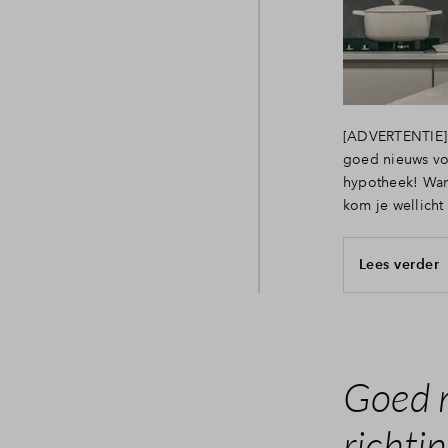
[ADVERTENTIE] D
goed nieuws voo
hypotheek! Wan
kom je wellicht
Lees verder
Goed n
richti