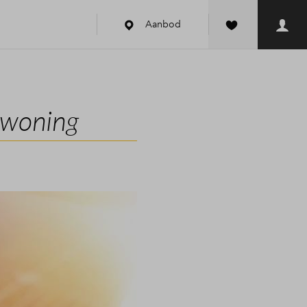
Aanbod
wwoning