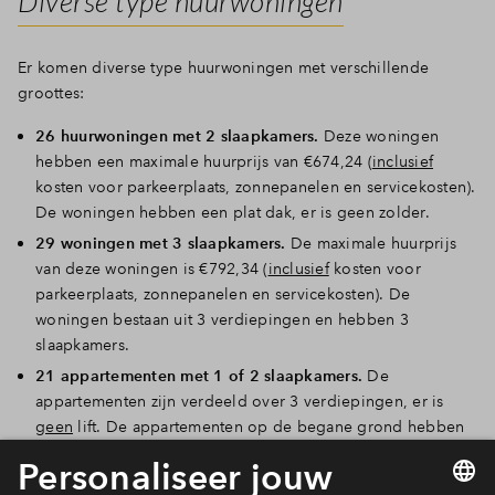
Diverse type huurwoningen
Er komen diverse type huurwoningen met verschillende
groottes:
26 huurwoningen met 2 slaapkamers.
Deze woningen
hebben een maximale huurprijs van €674,24 (
inclusief
kosten voor parkeerplaats, zonnepanelen en servicekosten).
De woningen hebben een plat dak, er is geen zolder.
29 woningen met 3 slaapkamers.
De maximale huurprijs
van deze woningen is €792,34 (
inclusief
kosten voor
parkeerplaats, zonnepanelen en servicekosten). De
woningen bestaan uit 3 verdiepingen en hebben 3
slaapkamers.
21 appartementen met 1 of 2 slaapkamers.
De
appartementen zijn verdeeld over 3 verdiepingen, er is
geen
lift. De appartementen op de begane grond hebben
een terras en de appartementen erboven een balkon. De
maximale huurprijs van deze is €697,34 (
inclusief
kosten