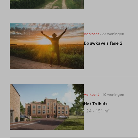
Veelgestelde vragen
Contact
verkocht
- 23
woningen
Bouwkavels fase 2
verkocht
- 10
woningen
Het Tolhuis
124 - 151
m²