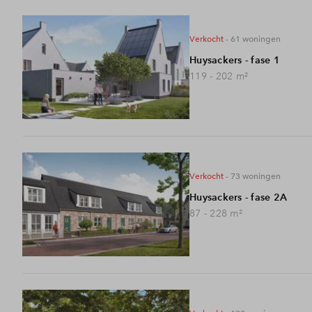
verkocht
- 61
woningen
Huysackers - fase 1
119 - 202
m²
verkocht
- 73
woningen
Huysackers - fase 2A
87 - 228
m²