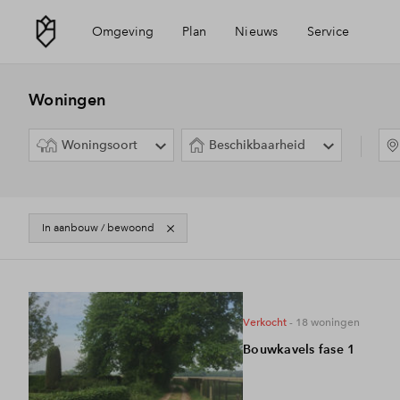
Omgeving
Plan
Nieuws
Service
Ligging
Visie
Mijn Eigen Huis
Woningen
Woningsoort
Beschikbaarheid
Bereikbaarheid
Aanbod
Financiële check
Voorzieningen
Planning
Financiering
In aanbouw / bewoond
6
Projecten
Veldhoven
Toewijzing
verkocht
- 18
woningen
Bouwkavels fase 1
Woning kopen