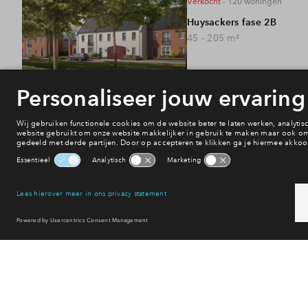
verkocht
- 120
woningen
Huysackers fase 2B
45 - 205
m²