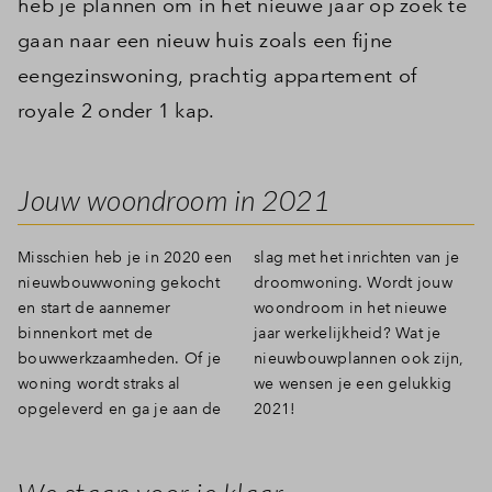
heb je plannen om in het nieuwe jaar op zoek te
gaan naar een nieuw huis zoals een fijne
eengezinswoning, prachtig appartement of
royale 2 onder 1 kap.
Jouw woondroom in 2021
Misschien heb je in 2020 een
slag met het inrichten van je
nieuwbouwwoning gekocht
droomwoning. Wordt jouw
en start de aannemer
woondroom in het nieuwe
binnenkort met de
jaar werkelijkheid? Wat je
bouwwerkzaamheden. Of je
nieuwbouwplannen ook zijn,
woning wordt straks al
we wensen je een gelukkig
opgeleverd en ga je aan de
2021!