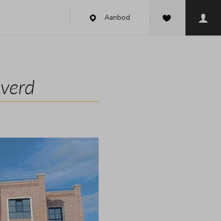
Aanbod
everd