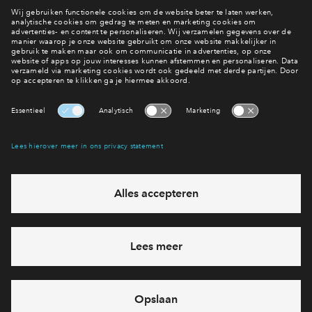
Inloggen
Nieuwsoverzicht
Interesse? Meld je dan snel aan
Hiermee blijf je op de hoogte van het belangrijkste nieuws en
eventuele projecten
Ja, ik wil mij aanmelden
Heb je een vraag en wil je direct antwoord? Bel ons op
088 -
71 22 198
6 dagen per week beschikbaar (behalve tijdens
feestdagen)