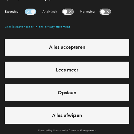
Interesse? Meld je dan snel aan
Hiermee blijf je op de hoogte van het belangrijkste nieuws en
eventuele projecten
Ja, ik wil mij aanmelden
Heb je een vraag en wil je direct antwoord? Bel ons op
088 -
71 22 198
6 dagen per week beschikbaar (behalve tijdens
feestdagen)
vandaag van
09:00 - 18:00 uur
via chat en telefoon
Cookies