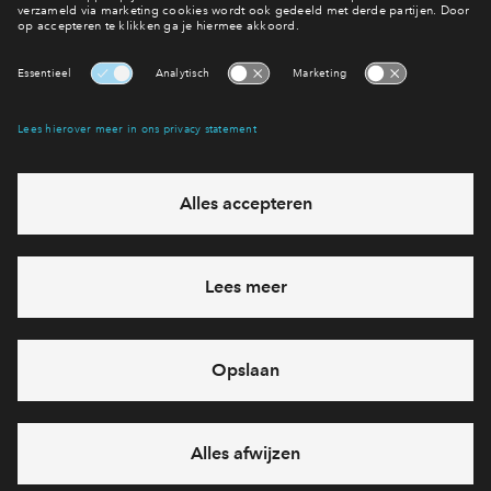
Interesse? Meld je dan snel aan
Hiermee blijf je op de hoogte van het belangrijkste nieuws en
eventuele projecten
Ja, ik wil mij aanmelden
Heb je een vraag en wil je direct antwoord? Bel ons op
088 -
71 22 198
6 dagen per week beschikbaar (behalve tijdens
feestdagen)
vandaag van
10:00 - 13:00 uur
via chat en telefoon