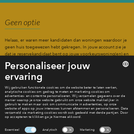
Geen optie
Helaas, er waren meer kandidaten dan woningen waardoor je
geen huis toegewezen hebt gekregen. In jouw account zie je
dat je reservekandidaat bent op jouw voorkeurswoning(en) en
je krijgt hiervan bericht. Als iemand afziet van de optie, dan
wijzen we opnieuw toe aan de resterende kandidaten met een
eerste voorkeur voor dat betreffende bouwnummer. Wij
nemen dan contact met je op. Wij geven geen informatie over
hoeveel reservekandidaten er zijn en op welke plek je op de
reservelijst staat.
Filters