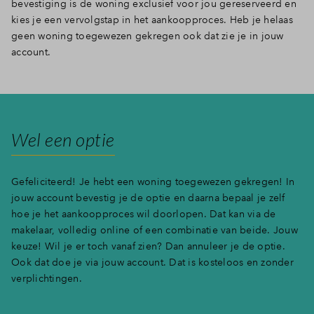
bevestiging is de woning exclusief voor jou gereserveerd en
kies je een vervolgstap in het aankoopproces. Heb je helaas
Inloggen
geen woning toegewezen gekregen ook dat zie je in jouw
account.
Wel een optie
Gefeliciteerd! Je hebt een woning toegewezen gekregen! In
jouw account bevestig je de optie en daarna bepaal je zelf
hoe je het aankoopproces wil doorlopen. Dat kan via de
makelaar, volledig online of een combinatie van beide. Jouw
keuze! Wil je er toch vanaf zien? Dan annuleer je de optie.
Ook dat doe je via jouw account. Dat is kosteloos en zonder
verplichtingen.