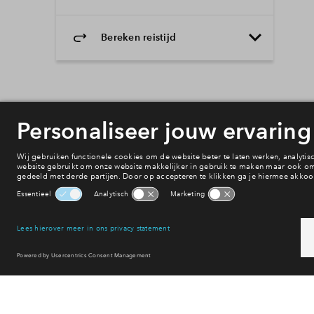
Bereken reistijd
Selecteer vervoermiddel
Selecteer vervoermiddel
10min
30min
60min
Onderwijs
Voorzieningen
Bereikbaarheid
Winkelen
Uitgaan
Sport & spel