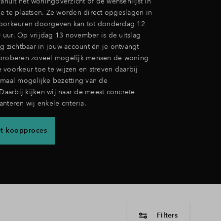
uit het woningoverzicht of de wensenlijst in
e te plaatsen. Ze worden direct opgeslagen in
Voorkeuren doorgeven kan tot donderdag 12
uur. Op vrijdag 13 november is de uitslag
g zichtbaar in jouw account én je ontvangt
proberen zoveel mogelijk mensen de woning
 voorkeur toe te wijzen en streven daarbij
imaal mogelijke bezetting van de
arbij kijken wij naar de meest concrete
nteren wij enkele criteria.
et koopproces
Filters