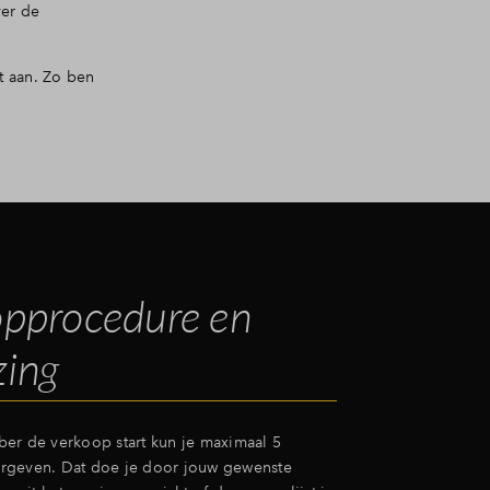
ver de
 aan. Zo ben
pprocedure en
zing
er de verkoop start kun je maximaal 5
rgeven. Dat doe je door jouw gewenste