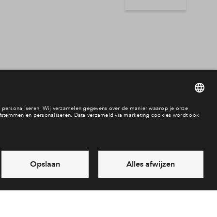
woningtype
2 onder 1 kapwon
Kavel
Hoekwoning
Tussenwoning
Vrijstaande wonin
Appartement
Penthouse
Beschikbaarheid
In aanbouw / bew