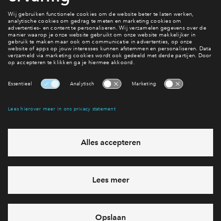
Interesse? Meld je dan snel aan
Hiermee blijf je op de hoogte van het belangrijkste nieuws en
eventuele projecten
Ja, ik wil mij aanmelden
Heb je een vraag en wil je direct antwoord? Bel ons op
088 -
71 22 198
6 dagen per week beschikbaar (behalve tijdens
feestdagen)
vandaag gesloten, maandag zijn we vanaf
09:00 uur weer