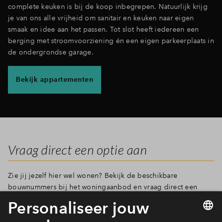
complete keuken is bij de koop inbegrepen. Natuurlijk krijg
je van ons alle vrijheid om sanitair en keuken naar eigen
smaak en idee aan het passen. Tot slot heeft iedereen een
berging met stroomvoorziening én een eigen parkeerplaats in
de ondergrondse garage.
Bekijk appartementen
Vraag direct een optie aan
Zie jij jezelf hier wel wonen? Bekijk de beschikbare
bouwnummers bij het woningaanbod en vraag direct een
optie aan.
Het is heel gemakkelijk en op werkdagen hoor je
binnen 24 uur of de woning aan jou is toegewezen.