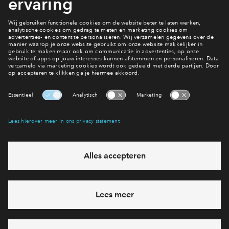
Naar appartementen
Interesse? Meld je dan snel aan
Hiermee blijf je op de hoogte van het belangrijkste nieuws en
eventuele projecten
Ja, ik wil mij aanmelden
Heb je een vraag en wil je direct antwoord? Bel ons op
088 -
71 22 198
6 dagen per week beschikbaar (behalve tijdens
feestdagen)